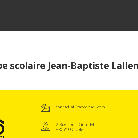
e scolaire Jean-Baptiste Lalle
contact[at]ibaoconseil.com
2 Rue Louis Girardet
FR39100 Dole