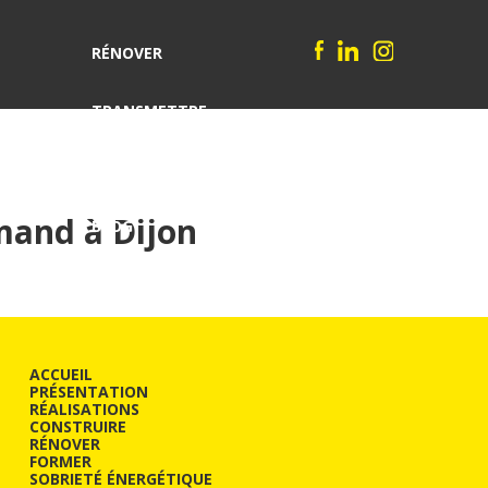
RÉNOVER
TRANSMETTRE
HACKER L'ÉNERGIE
mand à Dijon
BLOG
PARLER DE VOTRE PROJET
ACCUEIL
PRÉSENTATION
RÉALISATIONS
CONSTRUIRE
RÉNOVER
FORMER
SOBRIETÉ ÉNERGÉTIQUE